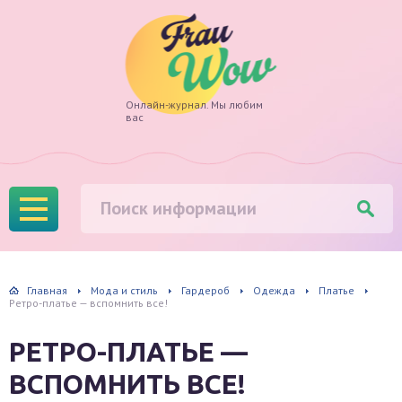
Frau
Онлайн-журнал. Мы любим
вас
Wow
Главная
Мода и стиль
Гардероб
Одежда
Платье
Ретро-платье — вспомнить все!
РЕТРО-ПЛАТЬЕ —
ВСПОМНИТЬ ВСЕ!