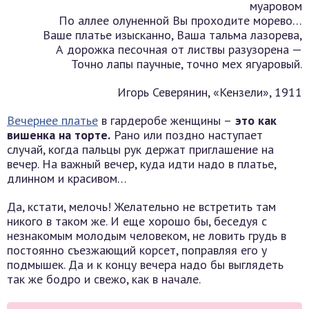
муаровом
По аллее олуненной Вы проходите морево…
Ваше платье изысканно, Ваша тальма лазорева,
А дорожка песочная от листвы разузорена —
Точно лапы паучные, точно мех ягуаровый.
Игорь Северянин, «Кензели», 1911
Вечернее платье
в гардеробе женщины –
это как
вишенка на торте.
Рано или поздно наступает
случай, когда пальцы рук держат приглашение на
вечер. На важный вечер, куда идти надо в платье,
длинном и красивом…
Да, кстати, мелочь! Желательно не встретить там
никого в таком же. И еще хорошо бы, беседуя с
незнакомым молодым человеком, не ловить грудь в
постоянно съезжающий корсет, поправляя его у
подмышек. Да и к концу вечера надо бы выглядеть
так же бодро и свежо, как в начале.