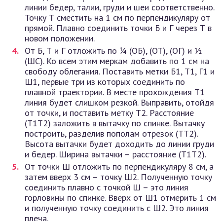
линии бедер, талии, груди и шеи соответственно.
Точку Т сместить на 1 см по перпендикуляру от
прямой. Плавно соединить точки Б и Г через Т в
новом положении.
От Б, Т и Г отложить по ¼ (ОБ), (ОТ), (ОГ) и ½
(ШС). Ко всем этим меркам добавить по 1 см на
свободу облегания. Поставить метки Б1, Т1, Г1 и
Ш1, первые три из которых соединить по
плавной траектории. В месте прохождения Т1
линия будет слишком резкой. Выправить, отойдя
от точки, и поставить метку Т2. Расстояние
(Т1Т2) заложить в вытачку по спинке. Вытачку
построить, разделив пополам отрезок (ТТ2).
Высота вытачки будет доходить до линии груди
и бедер. Ширина вытачки – расстояние (Т1Т2).
От точки Ш отложить по перпендикуляру 8 см, а
затем вверх 3 см – точку Ш2. Полученную точку
соединить плавно с точкой Ш – это линия
горловины по спинке. Вверх от Ш1 отмерить 1 см
и полученную точку соединить с Ш2. Это линия
плеча.