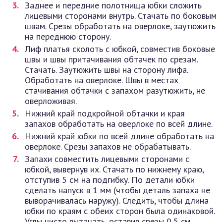
Заднее и передние полотнища юбки сложить
лицевыми сторонами внутрь. Стачать по боковым
швам. Срезы обработать на оверлоке, заутюжить
на переднюю сторону.
Лиф платья сколоть с юбкой, совместив боковые
швы и швы притачивания обтачек по срезам.
Стачать. Заутюжить швы на сторону лифа.
Обработать на оверлоке. Швы в местах
стачивания обтачки с запахом разутюжить, не
оверложивая.
Нижний край подкройной обтачки и края
запахов обработать на оверлоке по всей длине.
Нижний край юбки по всей длине обработать на
оверлоке. Срезы запахов не обрабатывать.
Запахи совместить лицевыми сторонами с
юбкой, вывернув их. Стачать по нижнему краю,
отступив 5 см на подгибку. По детали юбки
сделать напуск в 1 мм (чтобы деталь запаха не
выворачивалась наружу). Следить, чтобы длина
юбки по краям с обеих сторон была одинаковой.
Углы чисто вытачать, оставив срезы 0,5 см.