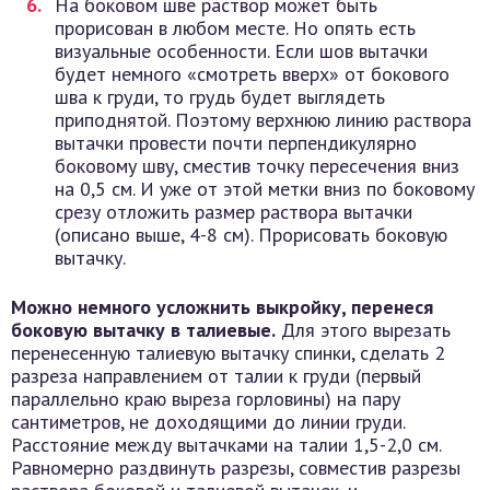
На боковом шве раствор может быть
прорисован в любом месте. Но опять есть
визуальные особенности. Если шов вытачки
будет немного «смотреть вверх» от бокового
шва к груди, то грудь будет выглядеть
приподнятой. Поэтому верхнюю линию раствора
вытачки провести почти перпендикулярно
боковому шву, сместив точку пересечения вниз
на 0,5 см. И уже от этой метки вниз по боковому
срезу отложить размер раствора вытачки
(описано выше, 4-8 см). Прорисовать боковую
вытачку.
Можно немного усложнить выкройку, перенеся
боковую вытачку в талиевые.
Для этого вырезать
перенесенную талиевую вытачку спинки, сделать 2
разреза направлением от талии к груди (первый
параллельно краю выреза горловины) на пару
сантиметров, не доходящими до линии груди.
Расстояние между вытачками на талии 1,5-2,0 см.
Равномерно раздвинуть разрезы, совместив разрезы