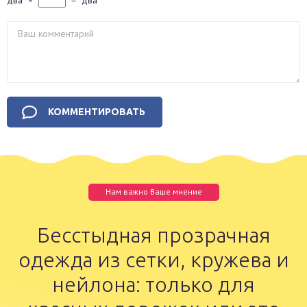
два
×
=
два
Нам важно Ваше мнение
Бесстыдная прозрачная
одежда из сетки, кружева и
нейлона: только для