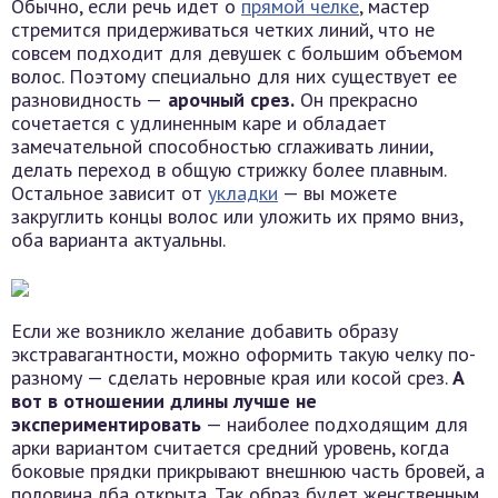
Обычно, если речь идет о
прямой челке
, мастер
стремится придерживаться четких линий, что не
совсем подходит для девушек с большим объемом
волос. Поэтому специально для них существует ее
разновидность —
арочный срез.
Он прекрасно
сочетается с удлиненным каре и обладает
замечательной способностью сглаживать линии,
делать переход в общую стрижку более плавным.
Остальное зависит от
укладки
— вы можете
закруглить концы волос или уложить их прямо вниз,
оба варианта актуальны.
Если же возникло желание добавить образу
экстравагантности, можно оформить такую челку по-
разному — сделать неровные края или косой срез.
А
вот в отношении длины лучше не
экспериментировать
— наиболее подходящим для
арки вариантом считается средний уровень, когда
боковые прядки прикрывают внешнюю часть бровей, а
половина лба открыта. Так образ будет женственным