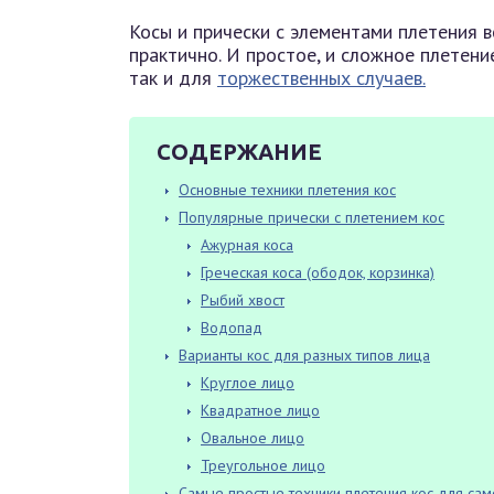
Косы и прически с элементами плетения вс
практично. И простое, и сложное плетени
так и для
торжественных случаев.
СОДЕРЖАНИЕ
Основные техники плетения коc
Популярные прически с плетением кос
Ажурная коса
Греческая коса (ободок, корзинка)
Рыбий хвост
Водопад
Варианты кос для разных типов лица
Круглое лицо
Квадратное лицо
Овальное лицо
Треугольное лицо
Самые простые техники плетения кос для са