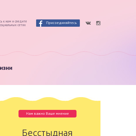
ь к нам и следите
Присоединяйтесь
 социальных сетях
изни
Нам важно Ваше мнение
Бесстыдная