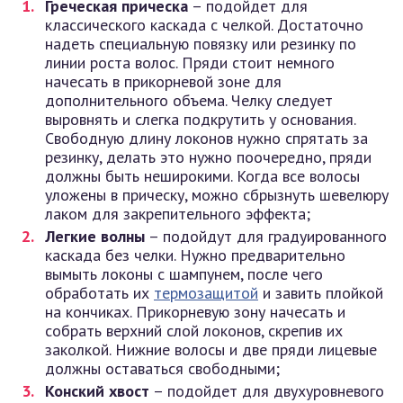
Греческая прическа
– подойдет для
классического каскада с челкой. Достаточно
надеть специальную повязку или резинку по
линии роста волос. Пряди стоит немного
начесать в прикорневой зоне для
дополнительного объема. Челку следует
выровнять и слегка подкрутить у основания.
Свободную длину локонов нужно спрятать за
резинку, делать это нужно поочередно, пряди
должны быть неширокими. Когда все волосы
уложены в прическу, можно сбрызнуть шевелюру
лаком для закрепительного эффекта;
Легкие волны
– подойдут для градуированного
каскада без челки. Нужно предварительно
вымыть локоны с шампунем, после чего
обработать их
термозащитой
и завить плойкой
на кончиках. Прикорневую зону начесать и
собрать верхний слой локонов, скрепив их
заколкой. Нижние волосы и две пряди лицевые
должны оставаться свободными;
Конский хвост
– подойдет для двухуровневого