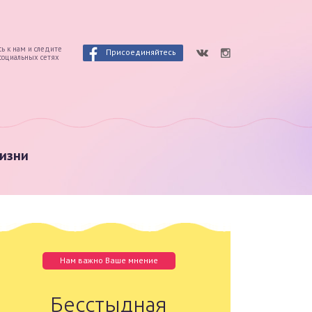
ь к нам и следите
Присоединяйтесь
 социальных сетях
изни
Нам важно Ваше мнение
Бесстыдная