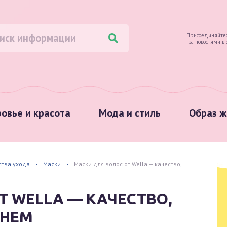
Присоединяйтес
за новостями в
овье и красота
Мода и стиль
Образ ж
ства ухода
Маски
Маски для волос от Wella — качество,
Т WELLA — КАЧЕСТВО,
ЕНЕМ