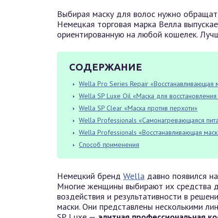
Выбирая маску для волос нужно обращать 
Немецкая торговая марка Велла выпускае
ориентированную на любой кошелек. Лучш
СОДЕРЖАНИЕ
Wella Pro Series Repair «Восстанавливающая 
Wella SP Luxe Oil «Маска для восстановления
Wella SP Clear «Маска против перхоти»
Wella Professionals «Самонагревающаяся пит
Wella Professionals «Восстанавливающая мас
Способ применения
Немецкий бренд
Wella
давно появился на
Многие женщины выбирают их средства дл
воздействия и результативности в решен
маски. Они представлены несколькими лин
SP Luxe —
элитная профессиональная ко