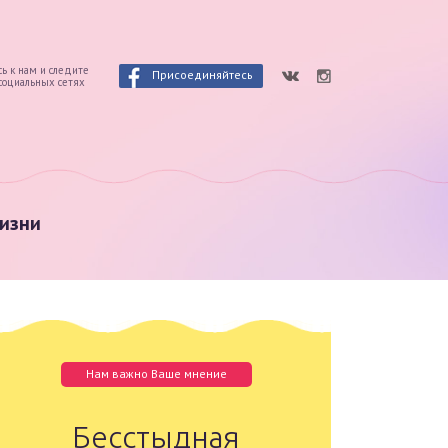
ь к нам и следите
Присоединяйтесь
 социальных сетях
изни
Нам важно Ваше мнение
Бесстыдная