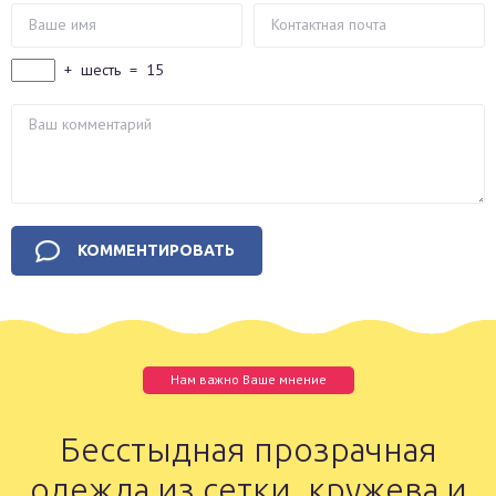
+
шесть
=
15
Нам важно Ваше мнение
Бесстыдная прозрачная
одежда из сетки, кружева и