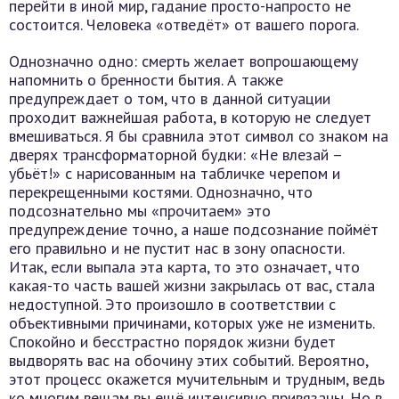
перейти в иной мир, гадание просто-напросто не
состоится. Человека «отведёт» от вашего порога.
Однозначно одно: смерть желает вопрошающему
напомнить о бренности бытия. А также
предупреждает о том, что в данной ситуации
проходит важнейшая работа, в которую не следует
вмешиваться. Я бы сравнила этот символ со знаком на
дверях трансформаторной будки: «Не влезай –
убьёт!» с нарисованным на табличке черепом и
перекрещенными костями. Однозначно, что
подсознательно мы «прочитаем» это
предупреждение точно, а наше подсознание поймёт
его правильно и не пустит нас в зону опасности.
Итак, если выпала эта карта, то это означает, что
какая-то часть вашей жизни закрылась от вас, стала
недоступной. Это произошло в соответствии с
объективными причинами, которых уже не изменить.
Спокойно и бесстрастно порядок жизни будет
выдворять вас на обочину этих событий. Вероятно,
этот процесс окажется мучительным и трудным, ведь
ко многим вещам вы ещё интенсивно привязаны. Но в