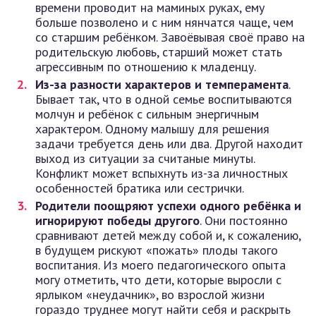
времени проводит на маминых руках, ему
больше позволено и с ним нянчатся чаще, чем
со старшим ребёнком. Завоёвывая своё право на
родительскую любовь, старший может стать
агрессивным по отношению к младенцу.
Из-за разности характеров и темперамента
.
Бывает так, что в одной семье воспитываются
молчун и ребёнок с сильным энергичным
характером. Одному малышу для решения
задачи требуется день или два. Другой находит
выход из ситуации за считаные минуты.
Конфликт может вспыхнуть из-за личностных
особенностей братика или сестрички.
Родители поощряют успехи одного ребёнка и
игнорируют победы другого
. Они постоянно
сравнивают детей между собой и, к сожалению,
в будущем рискуют «пожать» плоды такого
воспитания. Из моего педагогического опыта
могу отметить, что дети, которые выросли с
ярлыком «неудачник», во взрослой жизни
гораздо труднее могут найти себя и раскрыть