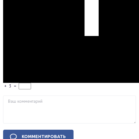
+
3
=