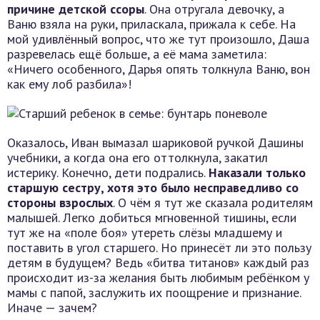
причине детской ссоры
. Она отругала девочку, а
Ваню взяла на руки, приласкала, прижала к себе. На
мой удивлённый вопрос, что же тут произошло, Даша
разревелась ещё больше, а её мама заметила:
«Ничего особенного, Дарья опять толкнула Ваню, вон
как ему лоб разбила»!
Оказалось, Иван вымазал шариковой ручкой Дашины
учебники, а когда она его оттолкнула, закатил
истерику. Конечно, дети подрались.
Наказали только
старшую сестру, хотя это было несправедливо со
стороны взрослых
. О чём я тут же сказала родителям
малышей. Легко добиться мгновенной тишины, если
тут же на «поле боя» утереть слёзы младшему и
поставить в угол старшего. Но принесёт ли это пользу
детям в будущем? Ведь «битва титанов» каждый раз
происходит из-за желания быть любимым ребёнком у
мамы с папой, заслужить их поощрение и признание.
Иначе — зачем?