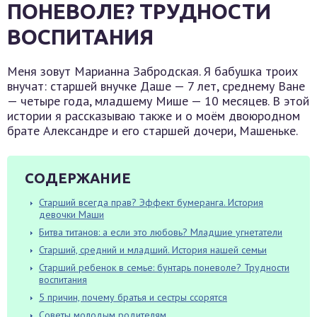
ПОНЕВОЛЕ? ТРУДНОСТИ
ВОСПИТАНИЯ
Меня зовут Марианна Забродская. Я бабушка троих
внучат: старшей внучке Даше — 7 лет, среднему Ване
— четыре года, младшему Мише — 10 месяцев. В этой
истории я рассказываю также и о моём двоюродном
брате Александре и его старшей дочери, Машеньке.
СОДЕРЖАНИЕ
Старший всегда прав? Эффект бумеранга. История
девочки Маши
Битва титанов: а если это любовь? Младшие угнетатели
Старший, средний и младший. История нашей семьи
Старший ребенок в семье: бунтарь поневоле? Трудности
воспитания
5 причин, почему братья и сестры ссорятся
Советы молодым родителям