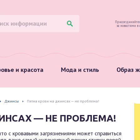
Присоединяйтес
за новостями в
овье и красота
Мода и стиль
Образ ж
Джинсы
Пятна крови на джинсах — не проблема!
ИНСАХ — НЕ ПРОБЛЕМА!
что с кровавыми загрязнениями может справиться
еле даже самый интенсивный режим стирки порой