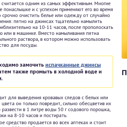
о считается одним из самых эффективным. Многие
е понаслышке и с успехом применяют его во время
о срочно очистить белье или одежду от случайно
нения: пятно на джинсах тщательно намылить
иблизительно на 10-11 часов, после прополоскать
ю или в машинке. Вместо намыливания пятна
ыльного раствора, в котором можно использовать
ство для посуды.
бходимо замочить
испачканные джинсы
затем также промыть в холодной воде и
П
.
дит для выведения кровавых следов с белых или
 цвета он только повредит, сильно обесцветив их
 развести в 1 литре воды 50 г содового порошка,
ки на 8-10 часов и постирать.
ное средство продается во всех аптеках и стоит