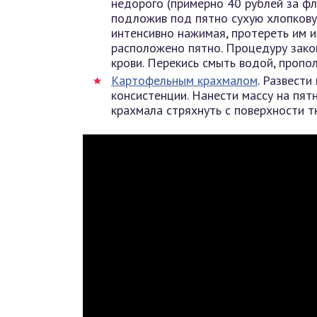
недорого (примерно 40 рублей за фл
подложив под пятно сухую хлопковую
интенсивно нажимая, протереть им и
расположено пятно. Процедуру зако
крови. Перекись смыть водой, пропо
Картофельным крахмалом
. Развест
консистенции. Нанести массу на пят
крахмала стряхнуть с поверхности т