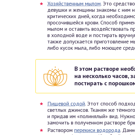
Хозяйственным мылом
. Это средств
девушки и женщины знакомы с ним н
критических дней, когда необходим
просочившейся крови. Способ приме
мылом и оставить воздействовать пр
в холодной воде и постирать вручну
также допускается приготовление м
либо кусок мыла, либо моющее сред
В этом растворе нео
на несколько часов, 
постирать с порошком
Пищевой содой
. Этот способ подхо
светлых джинсов. Тканям же тёмного
и придав им «полинялый» вид. Нужно
замочить в полученном растворе брю
Раствором
перекиси водорода
. Дан