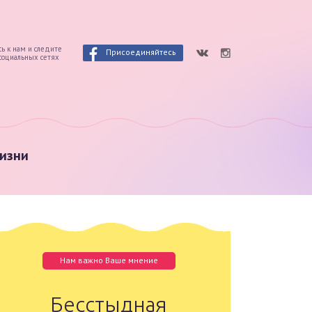
ь к нам и следите
Присоединяйтесь
 социальных сетях
изни
Нам важно Ваше мнение
Бесстыдная