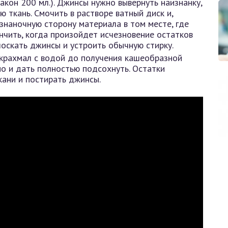
акон 200 мл.). Джинсы нужно вывернуть наизнанку,
 ткань. Смочить в растворе ватный диск и,
знаночную сторону материала в том месте, где
нчить, когда произойдет исчезновение остатков
лоскать джинсы и устроить обычную стирку.
и крахмал с водой до получения кашеобразной
но и дать полностью подсохнуть. Остатки
кани и постирать джинсы.