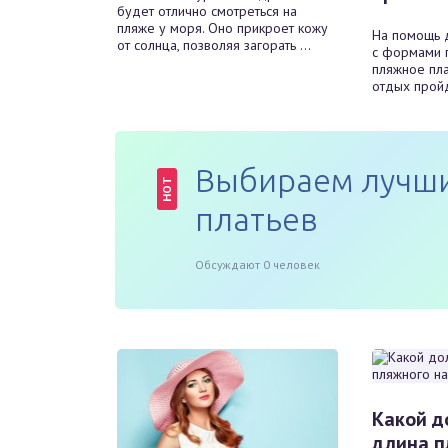
будет отлично смотреться на
пляже у моря. Оно прикроет кожу
На помощь 
от солнца, позволяя загорать ...
с формами 
пляжное пла
отдых пройде
Выбираем лучши
HOT
платьев
Обсуждают 0 человек
Какой д
длина п