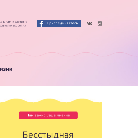
ь к нам и следите
Присоединяйтесь
 социальных сетях
изни
Нам важно Ваше мнение
Бесстыдная