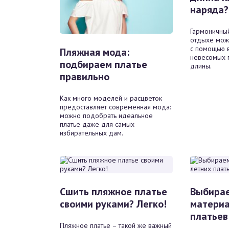
наряда?
Гармоничны
отдыхе можн
с помощью 
Пляжная мода:
невесомых п
подбираем платье
длины.
правильно
Как много моделей и расцветок
предоставляет современная мода:
можно подобрать идеальное
платье даже для самых
избирательных дам.
Сшить пляжное платье
Выбира
своими руками? Легко!
материа
платьев
Пляжное платье – такой же важный