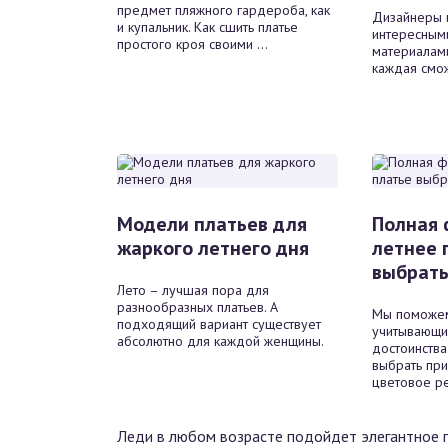
предмет пляжного гардероба, как
Дизайнеры и
и купальник. Как сшить платье
интересным
простого кроя своими ...
материалами
каждая смож
Модели платьев для
Полная 
жаркого летнего дня
летнее 
выбрать
Лето – лучшая пора для
разнообразных платьев. А
Мы поможем
подходящий вариант существует
учитывающий
абсолютно для каждой женщины.
достоинства
выбрать при
цветовое р
Леди в любом возрасте подойдет элегантное 