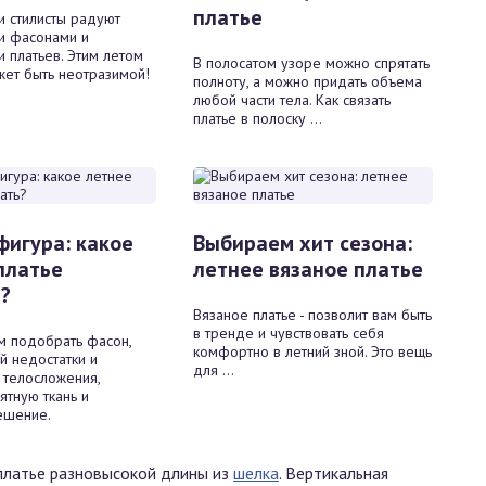
платье
 стилисты радуют
и фасонами и
 платьев. Этим летом
В полосатом узоре можно спрятать
ет быть неотразимой!
полноту, а можно придать объема
любой части тела. Как связать
платье в полоску ...
фигура: какое
Выбираем хит сезона:
платье
летнее вязаное платье
?
Вязаное платье - позволит вам быть
в тренде и чувствовать себя
 подобрать фасон,
комфортно в летний зной. Это вещь
 недостатки и
для ...
 телосложения,
ятную ткань и
ешение.
платье разновысокой длины из
шелка
. Вертикальная