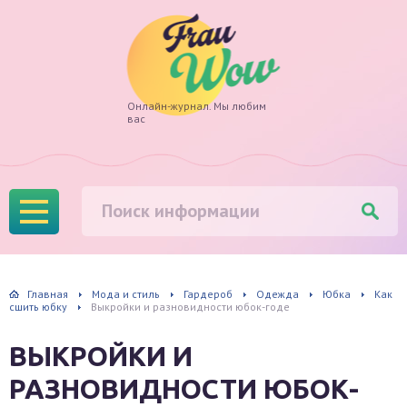
Frau
Онлайн-журнал. Мы любим
вас
Wow
Главная
Мода и стиль
Гардероб
Одежда
Юбка
Как
сшить юбку
Выкройки и разновидности юбок-годе
ВЫКРОЙКИ И
РАЗНОВИДНОСТИ ЮБОК-