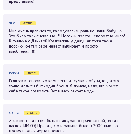
представляю!
Яна
Ответить
Мне очень нравится то, как одевались раньше наши бабушки.
Это было так женственно!!!! Носочки просто невероятно мило!
В фильме с Данилой Козловским у девушек тоже такие
носочки, он там себе невест выбирает. Я просто
влюблена….!!!!
Рокси
Ответить
Если уж и говорить о комплекте из сумки и обуви, тогда это
точно должен быть один бренд. Я думаю, мало, кто может
себе такое позволить. Вот и весь секрет моды.
Ольга
Ответить
А как же тенденция быть не аккуратно причёсанной, вроде
наспех. ИМХО) Правда, это и раньше было в 2000-ных. По-
моему важная черта времени…