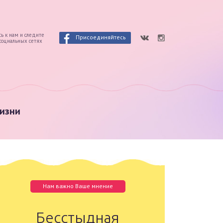
ь к нам и следите
Присоединяйтесь
 социальных сетях
изни
Нам важно Ваше мнение
Бесстыдная