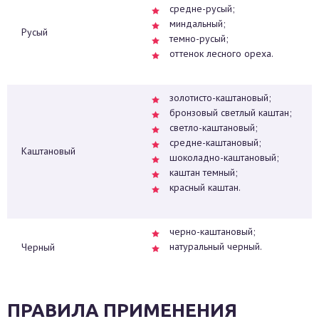
средне-русый;
миндальный;
Русый
темно-русый;
оттенок лесного ореха.
золотисто-каштановый;
бронзовый светлый каштан;
светло-каштановый;
средне-каштановый;
Каштановый
шоколадно-каштановый;
каштан темный;
красный каштан.
черно-каштановый;
натуральный черный.
Черный
ПРАВИЛА ПРИМЕНЕНИЯ