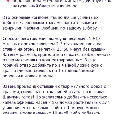
порошок амла — (Poudre d’Amla) – действует как
натуральный бальзам для волос.
Это основные компоненты, но лучше усилить их
действие лечебными травами, растительными и
эфирными маслами, любыми, по вашему выбору.
Способ приготовления шампуня несложен: 10-12
мыльных орехов заливаем 2-3 стаканами кипятка,
ставим на огонь и кипятим 25-30 минут без крышки.
Затем – размять, процедить и отжать, чтобы сделать
отвар максимально концентрированным. В еще
горячий отвар добавить по 1 чайной ложке сухих
трав, отдельно смешать по 1 столовой ложке
порошки шикакаи и амлы.
Затем, процедив остывший отвар мыльного ореха с
травами, смешать его с кашицей из амлы и шикакаи.
Шампунь готов! Но желательно добавить несколько
капель эфирных масел и 1-2 ложки растительных для
усиления его полезных свойств. Шампунь можно
хранить в холодильнике 10 дней, либо добавить