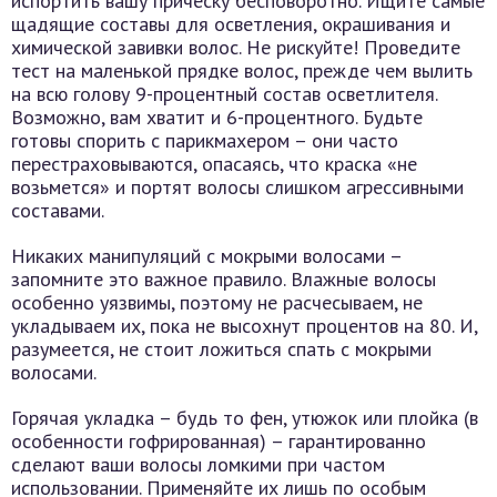
испортить вашу прическу бесповоротно. Ищите самые
щадящие составы для осветления, окрашивания и
химической завивки волос. Не рискуйте! Проведите
тест на маленькой прядке волос, прежде чем вылить
на всю голову 9-процентный состав осветлителя.
Возможно, вам хватит и 6-процентного. Будьте
готовы спорить с парикмахером – они часто
перестраховываются, опасаясь, что краска «не
возьмется» и портят волосы слишком агрессивными
составами.
Никаких манипуляций с мокрыми волосами –
запомните это важное правило. Влажные волосы
особенно уязвимы, поэтому не расчесываем, не
укладываем их, пока не высохнут процентов на 80. И,
разумеется, не стоит ложиться спать с мокрыми
волосами.
Горячая укладка – будь то фен, утюжок или плойка (в
особенности гофрированная) – гарантированно
сделают ваши волосы ломкими при частом
использовании. Применяйте их лишь по особым