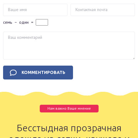
семь
−
один
=
Нам важно Ваше мнение
Бесстыдная прозрачная