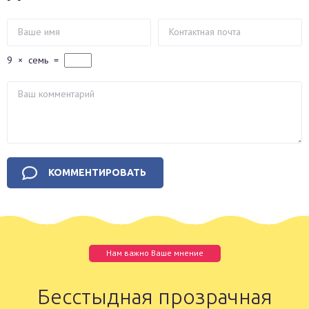
9
×
семь
=
Нам важно Ваше мнение
Бесстыдная прозрачная