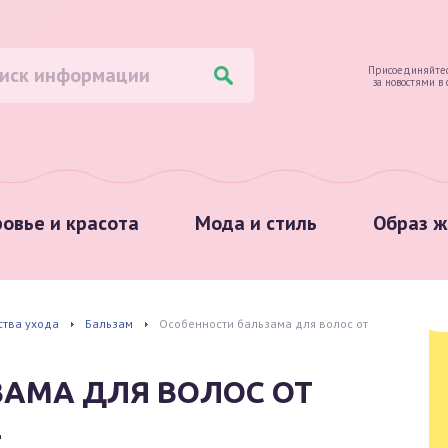
Присоединяйтес
за новостями в
овье и красота
Мода и стиль
Образ ж
ства ухода
Бальзам
Особенности бальзама для волос от
ЗАМА ДЛЯ ВОЛОС ОТ
L