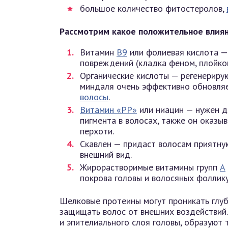
большое количество фитостеролов,
Рассмотрим какое положительное влиян
Витамин
В9
или фолиевая кислота —
повреждений (кладка феном, плойко
Органические кислоты — регенериру
миндаля очень эффективно обновля
волосы
.
Витамин «PP»
или ниацин — нужен д
пигмента в волосах, также он оказы
перхоти.
Скавлен — придаст волосам приятную
внешний вид.
Жирорастворимые витамины групп
А
покрова головы и волосяных фоллику
Шелковые протеины могут проникать глуб
защищать волос от внешних воздействий.
и эпителиального слоя головы, образуют