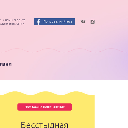
ь к нам и следите
Присоединяйтесь
 социальных сетях
изни
Нам важно Ваше мнение
Бесстыдная