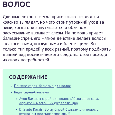
ВОЛОС
Длинные локоны всегда приковывают взгляды и
красиво выглядят, но чего стоит утренний уход за
ними, когда они запутываются и обычное
расчесывание вызывает слезы. На помощь придет
бальзам-спрей, его мягкое действие делает волосы
шелковистыми, послушными и блестящими. Вот
только тип прядей у всех разный, поэтому подбирать
данный вид косметического средства стоит исходя
из своих потребностей.
СОДЕРЖАНИЕ
Понятие спрея-бальзама для волос
Виды спрея-бальзама
Avon Бальзам-спрей для волос «Абсолютная сила.
Абрикос и масло Ши» (укрепляющий)
Dr.Sante Keratin Spray Спрей-бальзам для волос с
кератином (восстанавливающий)