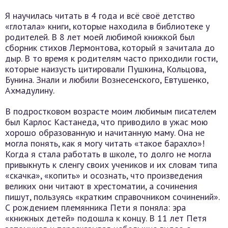
Я научилась читать в 4 года и всё своё детство
«глотала» книги, которые находила в библиотеке у
родителей. В 8 лет моей любимой книжкой был
сборник стихов Лермонтова, который я зачитала до
дыр. В то время к родителям часто приходили гости,
которые наизусть цитировали Пушкина, Кольцова,
Бунина. Знали и любили Вознесенского, Евтушенко,
Ахмадулину.
В подростковом возрасте моим любимым писателем
был Карлос Кастанеда, что приводило в ужас мою
хорошо образованную и начитанную маму. Она не
могла понять, как я могу читать «такое барахло»!
Когда я стала работать в школе, то долго не могла
привыкнуть к сленгу своих учеников и их словам типа
«скачка», «копить» и осознать, что произведения
великих они читают в хрестоматии, а сочинения
пишут, пользуясь «кратким справочником сочинений».
С рождением племянника Пети я поняла: эра
«книжных детей» подошла к концу. В 11 лет Петя