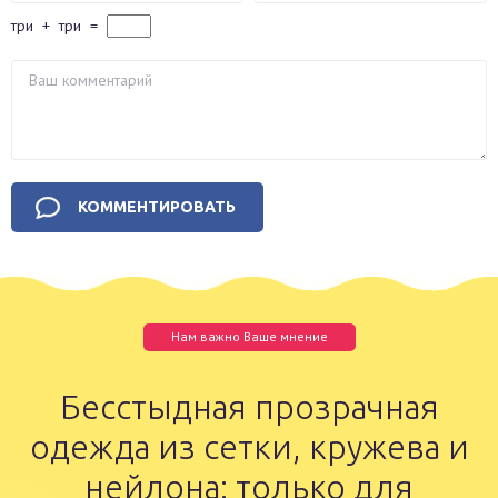
три
+
три
=
Нам важно Ваше мнение
Бесстыдная прозрачная
одежда из сетки, кружева и
нейлона: только для