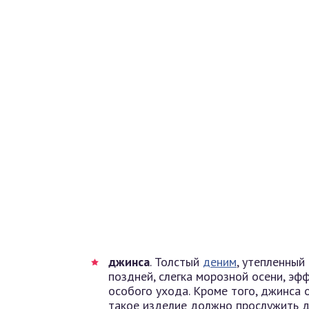
джинса
. Толстый
деним
, утепленный
поздней, слегка морозной осени, эф
особого ухода. Кроме того, джинса 
такое изделие должно прослужить д