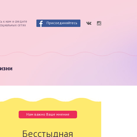
ь к нам и следите
Присоединяйтесь
 социальных сетях
изни
Нам важно Ваше мнение
Бесстыдная