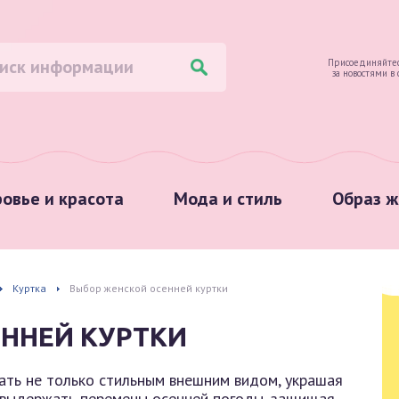
Присоединяйтес
за новостями в
овье и красота
Мода и стиль
Образ ж
Куртка
Выбор женской осенней куртки
ННЕЙ КУРТКИ
ать не только стильным внешним видом, украшая
й выдержать перемены осенней погоды, защищая