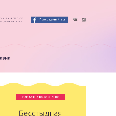
ь к нам и следите
Присоединяйтесь
 социальных сетях
изни
Нам важно Ваше мнение
Бесстыдная