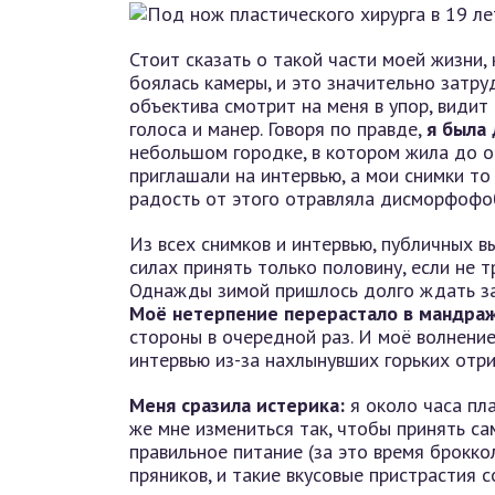
Стоит сказать о такой части моей жизни, 
боялась камеры, и это значительно затру
объектива смотрит на меня в упор, видит
голоса и манер. Говоря по правде,
я была
небольшом городке, в котором жила до от
приглашали на интервью, а мои снимки то
радость от этого отравляла дисморфофо
Из всех снимков и интервью, публичных в
силах принять только половину, если не т
Однажды зимой пришлось долго ждать зап
Моё нетерпение перерастало в мандра
стороны в очередной раз. И моё волнение
интервью из-за нахлынувших горьких отр
Меня сразила истерика:
я около часа пла
же мне измениться так, чтобы принять са
правильное питание (за это время брокко
пряников, и такие вкусовые пристрастия с