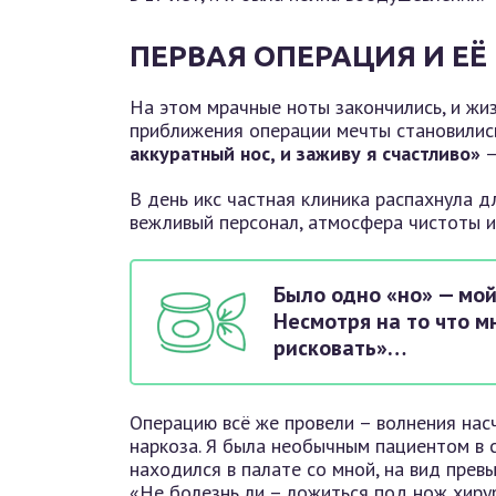
ПЕРВАЯ ОПЕРАЦИЯ И Е
На этом мрачные ноты закончились, и жи
приближения операции мечты становились
аккуратный нос, и заживу я счастливо»
—
В день икс частная клиника распахнула д
вежливый персонал, атмосфера чистоты и
Было одно «но» — мой
Несмотря на то что м
рисковать»…
Операцию всё же провели – волнения насч
наркоза. Я была необычным пациентом в с
находился в палате со мной, на вид превы
«Не болезнь ли – ложиться под нож хирур