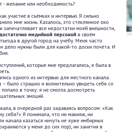
как участие в съёмках и интервью. Я сильно
дняло мне жизнь. Казалось, это стеклянное око
 и запечатлевает все недостатки моей внешности,
 достаточно медийной персоной
в своём
ъезда в другой город на учёбу. Меня часто
 и дело нужны были для какой-то доски почёта. И
бия.
ыступлений, которые мне предлагались, я была в
реть.
ись одного из интервью для местного канала.
ж
– было страшно и волнительно увидеть себя со
 попало в точку: я не смогла досмотреть
ицательных эмоций.
кала, в очередной раз задаваясь вопросом: «Как
му себя?» Я понимала, что ни макияж, ни
ли начала казаться ничуть не хуже имбирных
охраняются у меня до сих пор), ни занятия в