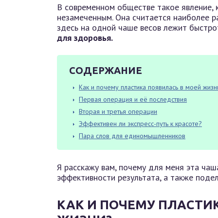
В современном обществе такое явление, к
незамеченным. Она считается наиболее р
здесь на одной чаше весов лежит быстрот
для здоровья.
СОДЕРЖАНИЕ
Как и почему пластика появилась в моей жизн
Первая операция и её последствия
Вторая и третья операции
Эффективен ли экспресс-путь к красоте?
Пара слов для единомышленников
Я расскажу вам, почему для меня эта чаш
эффективности результата, а также поде
КАК И ПОЧЕМУ ПЛАСТИ