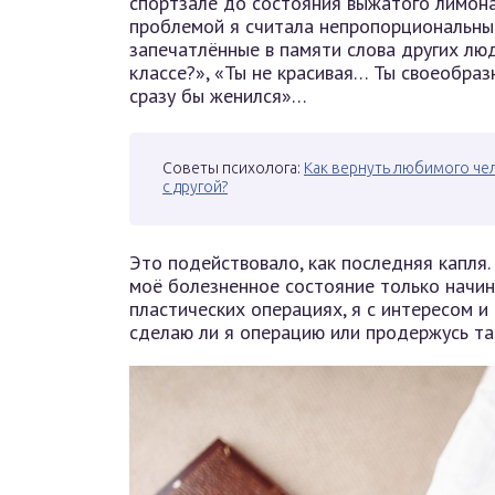
спортзале до состояния выжатого лимона
проблемой я считала непропорциональные
запечатлённые в памяти слова других люд
классе?», «Ты не красивая… Ты своеобраз
сразу бы женился»…
Советы психолога:
Как вернуть любимого чел
с другой?
Это подействовало, как последняя капля. 
моё болезненное состояние только начин
пластических операциях, я с интересом и
сделаю ли я операцию или продержусь так