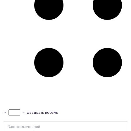
×
=
двадцать восемь