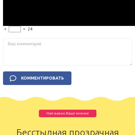
×
=
24
Нам важно Ваше мнение
Бесстыдная прозрачная