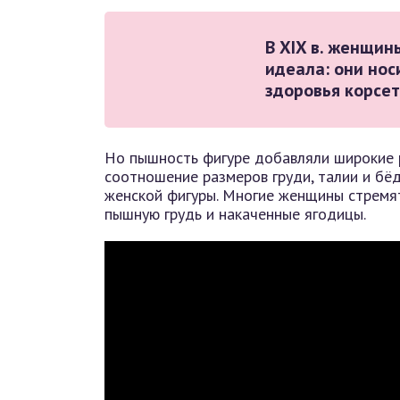
В XIX в. женщи
идеала: они нос
здоровья корсе
Но пышность фигуре добавляли широкие ру
соотношение размеров груди, талии и бё
женской фигуры. Многие женщины стремят
пышную грудь и накаченные ягодицы.