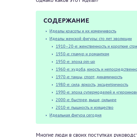
СОДЕРЖАНИЕ
Идеалы красоты и их изменчивость
Идеалы женской фигуры: сто лет эволюции
1910–20-е: женственность и короткие стр
1930-е: гламур и романтизм
1950-е: эпоха pin-up
1960-е: худоба, юность и непосредственн
1970-е: танцы, спорт, динамичность
1980-е: сила, яркость, эксцентричность
1990-е: эпоха супермоделей и «героинов
2000-е: быстрее, выше, сильнее
2010-е: пышность и изящество
Идеальная фигура сегодня
Многие люди в своих поступках руководс