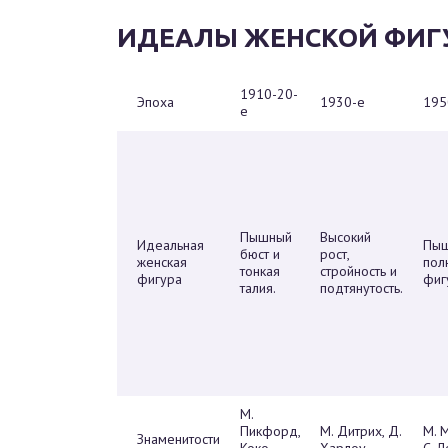
ИДЕАЛЫ ЖЕНСКОЙ ФИГУ
1910-20-
Эпоха
1930-е
195
е
Пышный
Высокий
Идеальная
Пыш
бюст и
рост,
женская
пол
тонкая
стройность и
фигура
фиг
талия.
подтянутость.
М.
Пикфорд,
М. Дитрих, Д.
М. 
Знаменитости
Коко
Харлоу
С. 