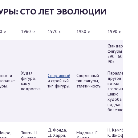
РЫ: СТО ЛЕТ ЭВОЛЮЦИИ
0-е
1960-е
1970-е
1980-е
1990-е
Стандарт
фигуры —
«90–60–
90».
Худая
Параллельно
ные и
Спортивный
Спортивный
фигура,
другой
новатые
и стройный
тип фигуры,
как у
идеал —
уры.
тип фигуры.
атлетичность.
подростка.
«героиновый
шик»:
худоба,
подчас
болезненная.
Д. Фонда,
Н. Кэмпбелл,
Монро,
Твигги, Н.
Мадонна, Г.
Д. Харри,
К. Шиффер,
Лорен
Синатра
Джонс