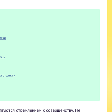
ижки
ость
ого шика»
твуются стремлением к совершенству. Не