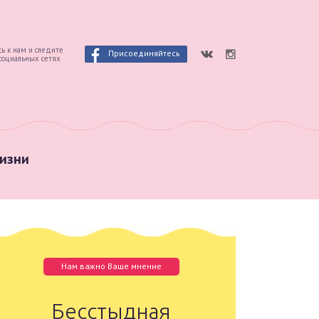
ь к нам и следите
Присоединяйтесь
 социальных сетях
изни
Нам важно Ваше мнение
Бесстыдная