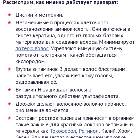
Рассмотрим, как именно действует препарат:
Цистин и метионин.
Незаменимые в процессах клеточного
восстановления аминокислоты. Они включены в
синтез кератина, одного из главных базовых
материалов для создания волоса. Минимизируют
потерю волос.
Укрепляют иммунную систему,
помогают клеточкам тканей обогащаться
кислородом.
Группа витаминов B делает волос блестящим,
напитывает его, увлажняет кожу головы,
оздоравливая её.
Витамин Н защищает волосы от
разрушительного действия ультрафиолета.
Дрожжи делают волосяное волокно прочнее,
оно меньше ломается.
Экстракт ростков пшеницы привносит в организм
такие важные для красивых локонов витамины и
минералы как
Токоферол
,
Ретинол
, Калий, Хром,
Селен. Эти вещества в естественной упаковке