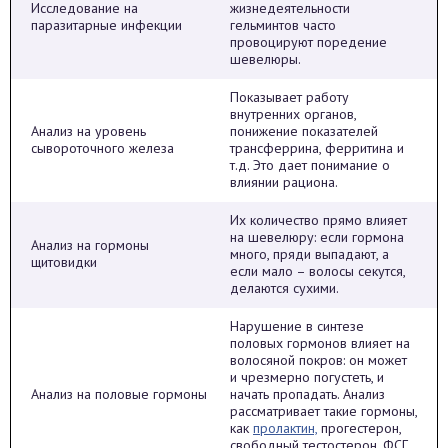
Исследование на
жизнедеятельности
паразитарные инфекции
гельминтов часто
провоцируют поредение
шевелюры.
Показывает работу
внутренних органов,
Анализ на уровень
понижение показателей
сывороточного железа
трансферрина, ферритина и
т.д. Это дает понимание о
влиянии рациона.
Их количество прямо влияет
на шевелюру: если гормона
Анализ на гормоны
много, пряди выпадают, а
щитовидки
если мало – волосы секутся,
делаются сухими.
Нарушение в синтезе
половых гормонов влияет на
волосяной покров: он может
и чрезмерно погустеть, и
Анализ на половые гормоны
начать пропадать. Анализ
рассматривает такие гормоны,
как
пролактин,
прогестерон,
свободный тестостерон, ФСГ,