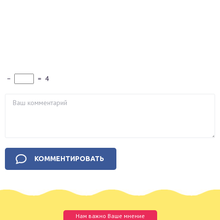
−
=
4
Нам важно Ваше мнение