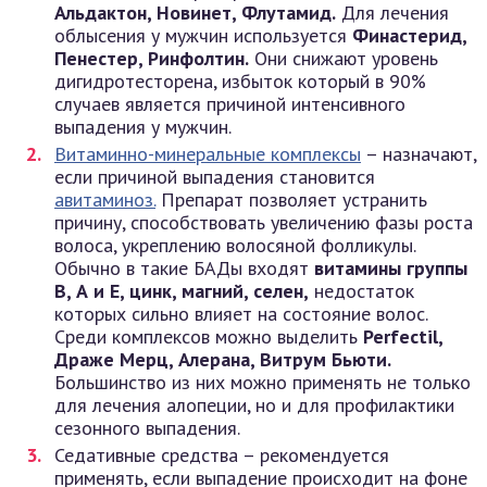
Альдактон, Новинет, Флутамид.
Для лечения
облысения у мужчин используется
Финастерид,
Пенестер, Ринфолтин.
Они снижают уровень
дигидротесторена, избыток который в 90%
случаев является причиной интенсивного
выпадения у мужчин.
Витаминно-минеральные комплексы
– назначают,
если причиной выпадения становится
авитаминоз.
Препарат позволяет устранить
причину, способствовать увеличению фазы роста
волоса, укреплению волосяной фолликулы.
Обычно в такие БАДы входят
витамины группы
В, А и Е, цинк, магний, селен,
недостаток
которых сильно влияет на состояние волос.
Среди комплексов можно выделить
Perfectil,
Драже Мерц, Алерана, Витрум Бьюти.
Большинство из них можно применять не только
для лечения алопеции, но и для профилактики
сезонного выпадения.
Седативные средства – рекомендуется
применять, если выпадение происходит на фоне