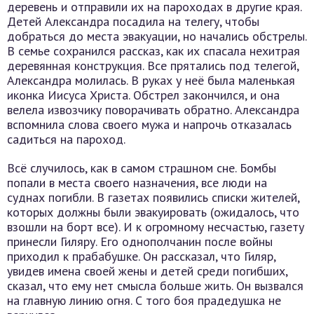
деревень и отправили их на пароходах в другие края.
Детей Александра посадила на телегу, чтобы
добраться до места эвакуации, но начались обстрелы.
В семье сохранился рассказ, как их спасала нехитрая
деревянная конструкция. Все прятались под телегой,
Александра молилась. В руках у неё была маленькая
иконка Иисуса Христа. Обстрел закончился, и она
велела извозчику поворачивать обратно. Александра
вспомнила слова своего мужа и напрочь отказалась
садиться на пароход.
Всё случилось, как в самом страшном сне. Бомбы
попали в места своего назначения, все люди на
суднах погибли. В газетах появились списки жителей,
которых должны были эвакуировать (ожидалось, что
взошли на борт все). И к огромному несчастью, газету
принесли Гиляру. Его однополчанин после войны
приходил к прабабушке. Он рассказал, что Гиляр,
увидев имена своей жены и детей среди погибших,
сказал, что ему нет смысла больше жить. Он вызвался
на главную линию огня. С того боя прадедушка не