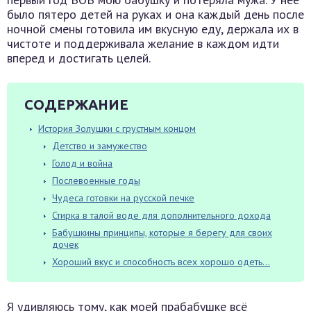
было пятеро детей на руках и она каждый день после
ночной смены готовила им вкусную еду, держала их в
чистоте и поддерживала желание в каждом идти
вперед и достигать целей.
СОДЕРЖАНИЕ
История Золушки с грустным концом
Детство и замужество
Голод и война
Послевоенные годы
Чудеса готовки на русской печке
Стирка в талой воде для дополнительного дохода
Бабушкины принципы, которые я берегу для своих
дочек
Хороший вкус и способность всех хорошо одеть…
Я удивляюсь тому, как моей прабабушке всё