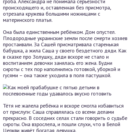
гроба. Александра не понимала серьёзности
происходящего и, оставленная без присмотра,
отрезала кружева большими ножницами с
материнского платья.
Она была единственным ребёнком. Дом опустел.
Плодородные украинские земли после смерти хозяев
простаивали. За Сашей присматривала старенькая
бабушка, а жила Саша у своего бездетного дяди. Как
в сказке про Золушку, дяди вскоре не стало и
воспитанием девочки занялась его жена. Будни
сироты с тех пор наполнились готовкой, уборкой и
гусями – она также уходила в поля пастушкой.
Тётя не жалела ребёнка и вскоре смогла избавиться
от прислуги: Саша справлялась со всеми делами
прекрасно. В соседних селах стали говорить о судьбе
сироты. Она взрослела, и пошли слухи, что в Белой
Церкви живёт богатая девушка.