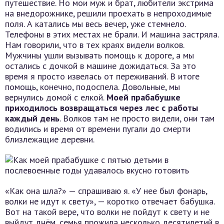
путешествие. Но мои муж и брат, любители экстрима
на внедорожнике, решили проехать в непроходимые
поля. А катались мы весь вечер, уже стемнело.
Телефоны в этих местах не брали. И машина застряла.
Нам говорили, что в тех краях видели волков.
Мужчины ушли вызывать помощь к дороге, а мы
остались с дочкой в машине дожидаться. За это
время я просто извелась от переживаний. В итоге
помощь, конечно, подоспела. Довольные, мы
вернулись домой с елкой.
Моей прабабушке
приходилось возвращаться через лес с работы
каждый день
. Волков там не просто видели, они там
водились и время от времени пугали до смерти
близлежащие деревни.
«Как она шла?» — спрашиваю я. «У нее был фонарь,
волки не идут к свету», — коротко отвечает бабушка.
Вот на такой вере, что волки не пойдут к свету и не
выйдут днём, семья прожила несколько десятилетий в