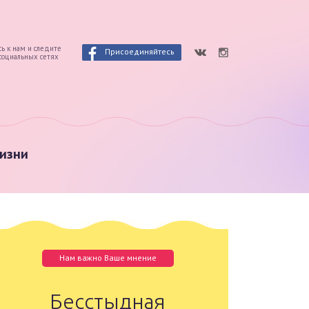
ь к нам и следите
Присоединяйтесь
 социальных сетях
изни
Нам важно Ваше мнение
Бесстыдная