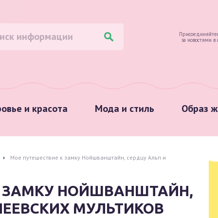
Присоединяйтес
за новостями в
овье и красота
Мода и стиль
Образ ж
Мое путешествие к замку Нойшванштайн, сердцу Альп и
К ЗАМКУ НОЙШВАНШТАЙН,
НЕЕВСКИХ МУЛЬТИКОВ