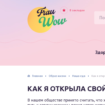
В закладки
Здор
Главная
Образ жизни
Наша еда
Как я отк
КАК Я ОТКРЫЛА СВО
В нашем обществе принято считать, что 
путь к сердцу мужчины лежит через желу