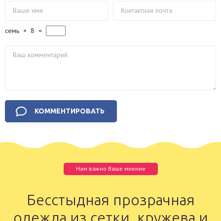
семь
×
8
=
Нам важно Ваше мнение
Бесстыдная прозрачная
одежда из сетки, кружева и