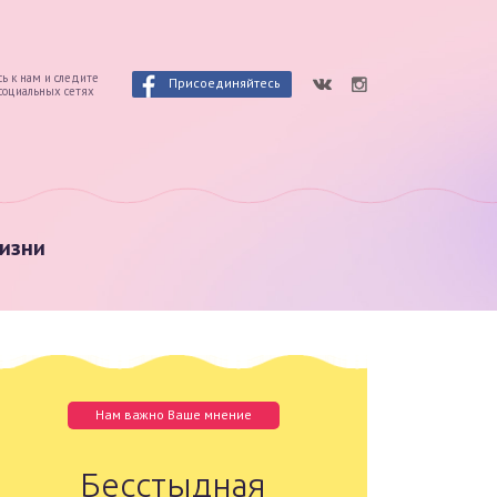
ь к нам и следите
Присоединяйтесь
 социальных сетях
изни
Нам важно Ваше мнение
Бесстыдная