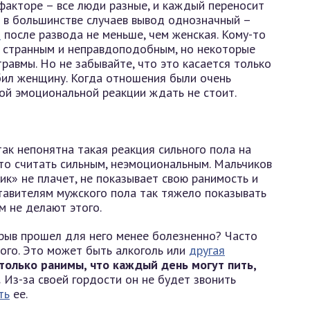
 факторе – все люди разные, и каждый переносит
 в большинстве случаев вывод однозначный –
т
после развода не меньше, чем женская. Кому-то
 странным и неправдоподобным, но некоторые
равмы. Но не забывайте, что это касается только
бил женщину. Когда отношения были очень
ой эмоциональной реакции ждать не стоит.
так непонятна такая реакция сильного пола на
ято считать сильным, неэмоциональным. Мальчиков
ик» не плачет, не показывает свою ранимость и
тавителям мужского пола так тяжело показывать
м не делают этого.
рыв прошел для него менее болезненно? Часто
ного. Это может быть алкоголь или
другая
олько ранимы, что каждый день могут пить,
.
Из-за своей гордости он не будет звонить
ть
ее.