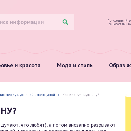
Присоединяйтес
за новостями в
овье и красота
Мода и стиль
Образ ж
ия между мужчиной и женщиной
Как вернуть мужчину?
НУ?
 думают, что любят), а потом внезапно разрывают
ваний и социальных опросов, выяснилось, что