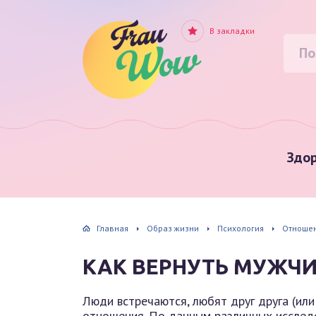
В закладки
Здор
Главная
Образ жизни
Психология
Отношен
КАК ВЕРНУТЬ МУЖЧИ
Люди встречаются, любят друг друга (или
отношения. По данным различных исследо