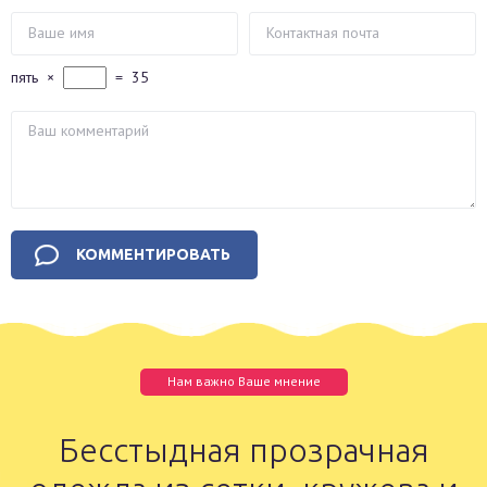
пять
×
=
35
Нам важно Ваше мнение
Бесстыдная прозрачная