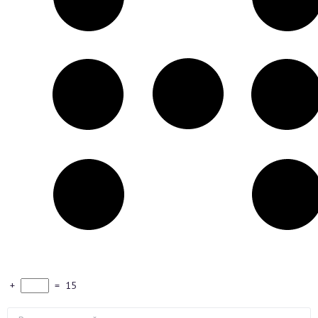
+
=
15