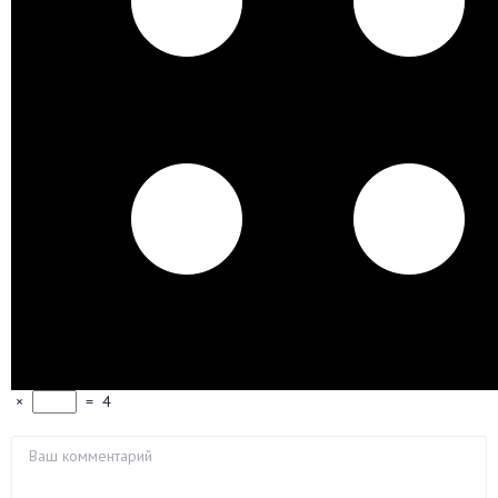
×
=
4